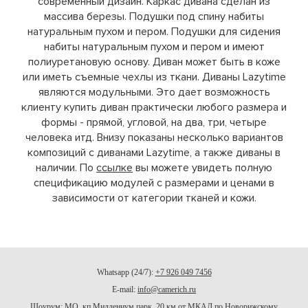
современный дизайн. Каркас дивана сделан из
массива березы. Подушки под спину набиты
натуральным пухом и пером. Подушки для сидения
набиты натуральным пухом и пером и имеют
полиуретановую основу. Диван может быть в коже
или иметь съемные чехлы из ткани. Диваны Lazytime
являются модульными. Это дает возможность
клиенту купить диван практически любого размера и
формы - прямой, угловой, на два, три, четыре
человека итд. Внизу показаны несколько вариантов
композиций с диванами Lazytime, а также диваны в
наличии. По
ссылке
вы можете увидеть полную
спецификацию модулей с размерами и ценами в
зависимости от категории тканей и кожи.
Whatsapp (24/7):
+7 926 049 7456
E-mail:
info@camerich.ru
Шоурум: МО, кп Миллениум парк, 20 км от МКАД по Новорижскому