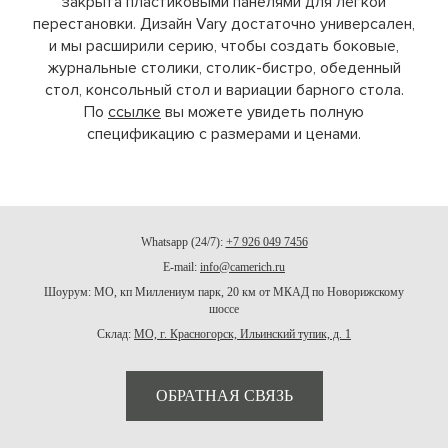
закрыта пластиковыми панелями для лёгкой
перестановки. Дизайн Vary достаточно универсален,
и мы расширили серию, чтобы создать боковые,
журнальные столики, столик-бистро, обеденный
стол, консольный стол и вариации барного стола.
По
ссылке
вы можете увидеть полную
спецификацию с размерами и ценами.
Whatsapp (24/7):
+7 926 049 7456
E-mail:
info@camerich.ru
Шоурум: МО, кп Миллениум парк, 20 км от МКАД по Новорижскому
шоссе
Склад:
МО, г. Красногорск, Ильинский тупик, д. 1
ОБРАТНАЯ СВЯЗЬ