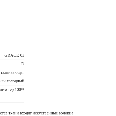
GRACE-03
D
отталкивающая
рый холодный
лиэстер 100%
остав ткани входят искуственные волокна