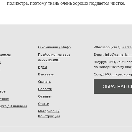
полиэстра, поэтому ткань очень хорошо поддается чистке.
О компании / Инфо
Whatsapp (24/7):
+7 92
кресла
Прайс-лист на весь
E-mail:
info@camerich.
ассортимент
и
Шоурум: МО, кп Милле
Идеи
по Новорижскому шос
и
Выставки
Склад:
МО, г. Красного
Скачать
ОБРАТНАЯ С
Новости
уары
Отзывы
wroom
Статьи
ажа / В наличии
Материалы /
Конструкции