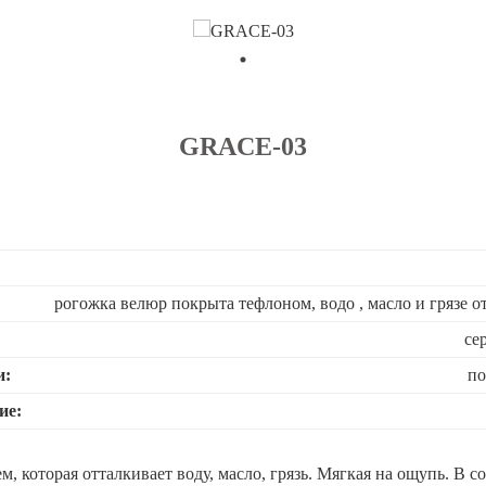
GRACE-03
рогожка велюр покрыта тефлоном, водо , масло и грязе 
се
и:
по
ие:
, которая отталкивает воду, масло, грязь. Мягкая на ощупь. В с