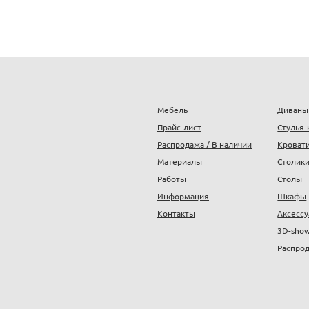
Мебель
Диваны
Прайс-лист
Стулья-
Распродажа / В наличии
Кроват
Материалы
Столик
Работы
Столы
Информация
Шкафы
Контакты
Аксесс
3D-sho
Распрод