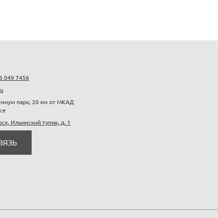
6 049 7456
ru
ниум парк, 20 км от МКАД
се
рск, Ильинский тупик, д. 1
ВЯЗЬ