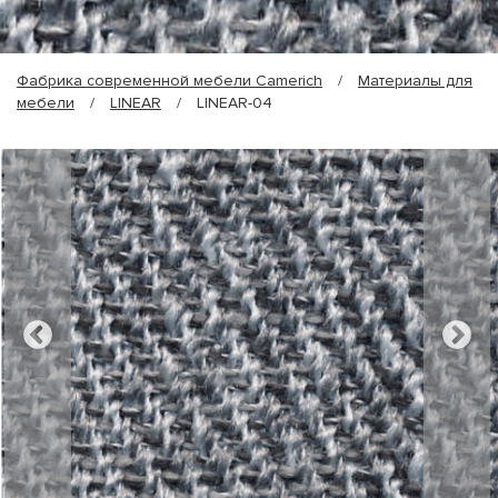
Фабрика современной мебели Camerich
/
Материалы для
мебели
/
LINEAR
/
LINEAR-04